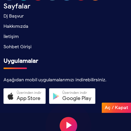
Sayfalar
Dj Başvur
Hakkımızda
İletişim
Sohbet Girişi
Uygulamalar
Aşağıdan mobil uygulamalarımızı indirebilirsiniz.
Üzerinden indir
Üzerinden indir
App Store
Google Play
Aç / Kapat
Copyright 2025 Tüm hakları saklıdır. - BamteliFM.Com