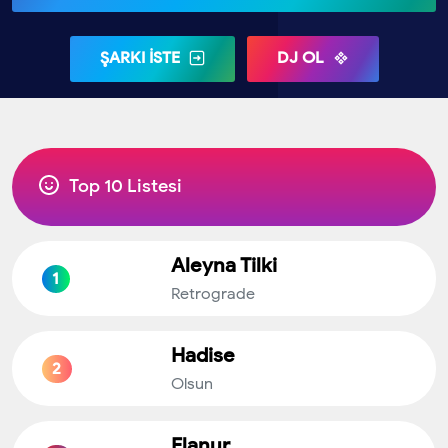
ŞARKI İSTE
DJ OL
Top 10 Listesi
Aleyna Tilki
1
Retrograde
Hadise
2
Olsun
Elanur