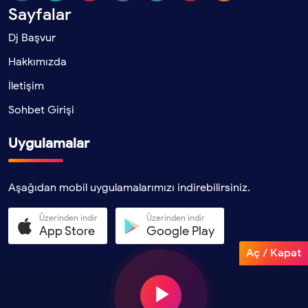
Sayfalar
Dj Başvur
Hakkımızda
İletişim
Sohbet Girişi
Uygulamalar
Aşağıdan mobil uygulamalarımızı indirebilirsiniz.
Üzerinden indir
Üzerinden indir
App Store
Google Play
Aç / Kapat
Copyright 2025 Tüm hakları saklıdır. - BamteliFM.Com