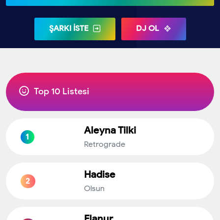
ŞARKI İSTE
DJ OL
Top 10 Listesi
Aleyna Tilki
1
Retrograde
Hadise
2
Olsun
Elanur